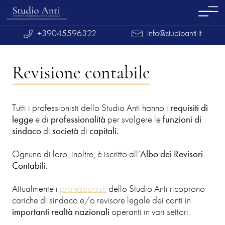
+39045596322
info@studioanti.it
Revisione contabile
Tutti i professionisti dello Studio Anti hanno i
requisiti di
legge
e di
professionalità
per svolgere le
funzioni di
sindaco
di
società
di
capitali.
Ognuno di loro, inoltre, è iscritto all’
Albo dei Revisori
Contabili
.
Attualmente i
professionisti
dello Studio Anti ricoprono
cariche di sindaco e/o revisore legale dei conti in
importanti realtà nazionali
operanti in vari settori.